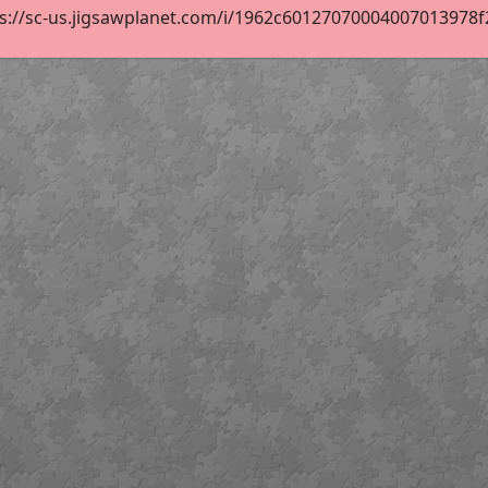
s://sc-us.jigsawplanet.com/i/1962c60127070004007013978f2d