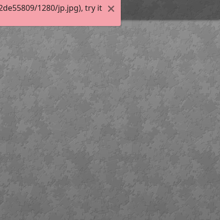
e55809/1280/jp.jpg), try it