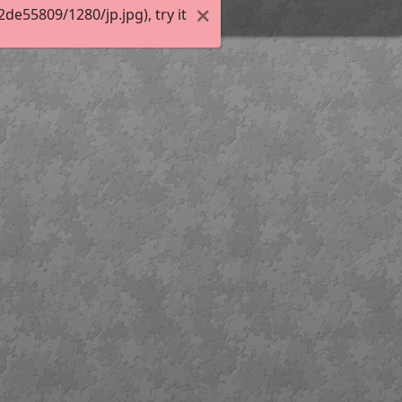
e55809/1280/jp.jpg), try it