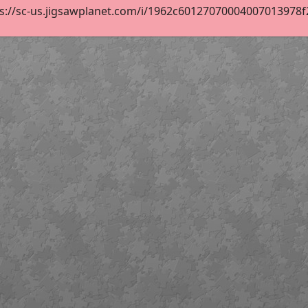
s://sc-us.jigsawplanet.com/i/1962c60127070004007013978f2d