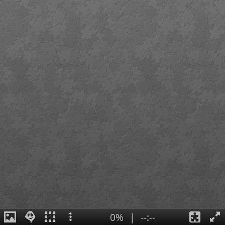
0%
|
--:--