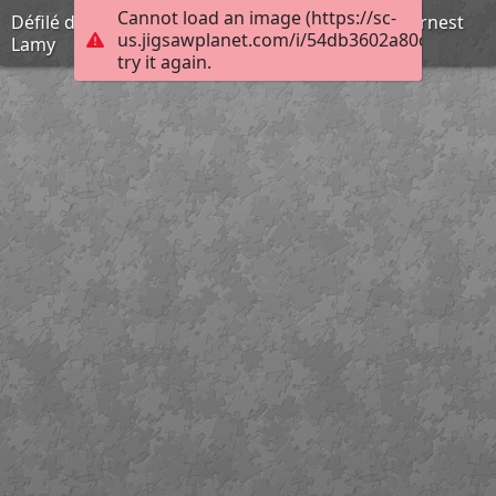
Cannot load an image (https://sc-
Défilé de la pierre taillée, dans la vallée d'Aoste, Ernest
us.jigsawplanet.com/i/54db3602a80c000500c
Lamy
try it again.