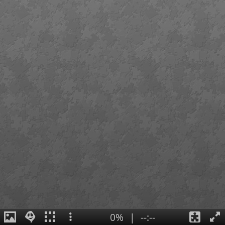
0%
|
--:--