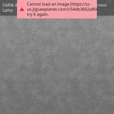
Cannot load an image (https://sc-
Défilé de la pierre taillée, dans la vallée d'Aoste, Ernest
us.jigsawplanet.com/i/54db3602a80c000500c
Lamy
try it again.