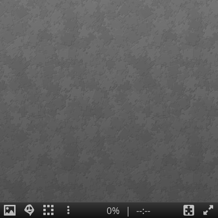
0%
|
--:--