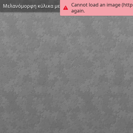
Cannot load an image (http
Μελανόμορφη κύλικα με παράσταση γυναικείας μορφής
again.