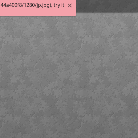
a400f8/1280/jp.jpg), try it