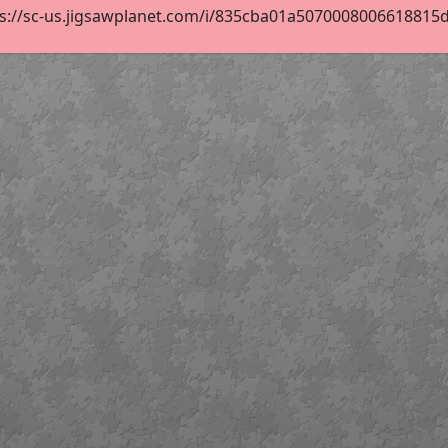
s://sc-us.jigsawplanet.com/i/835cba01a5070008006618815d44