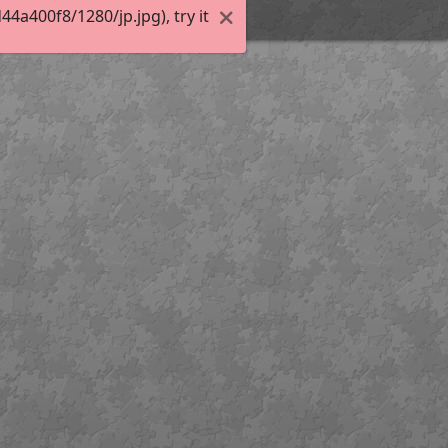
a400f8/1280/jp.jpg), try it