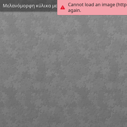
Cannot load an image (http
Μελανόμορφη κύλικα με παράσταση γυναικείας μορφής
again.