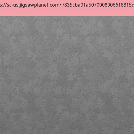
s://sc-us.jigsawplanet.com/i/835cba01a5070008006618815d44