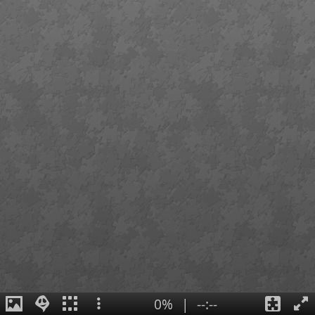
0%
|
--:--