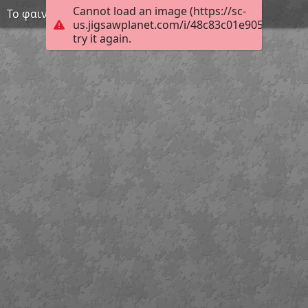
Cannot load an image (https://sc-
Το φαινόμενο του θερμοκηπίου - Αιωνοβιούλης
us.jigsawplanet.com/i/48c83c01e905b304003
try it again.