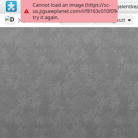
Cannot load an image (https://sc-
Regisztrálás
Bejelentke
us.jigsawplanet.com/i/f8163c010f09c00300b3
try it again.
DuckyMum
...
Colors
70
Játszd mint
Megoszt