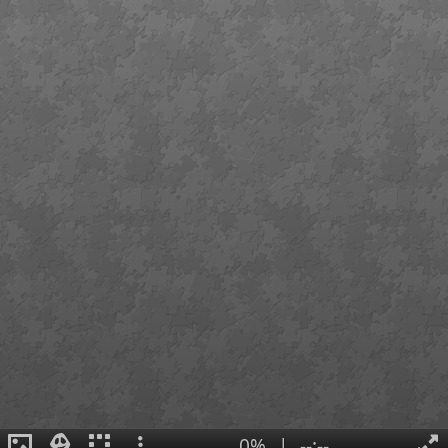
0%
|
--:--