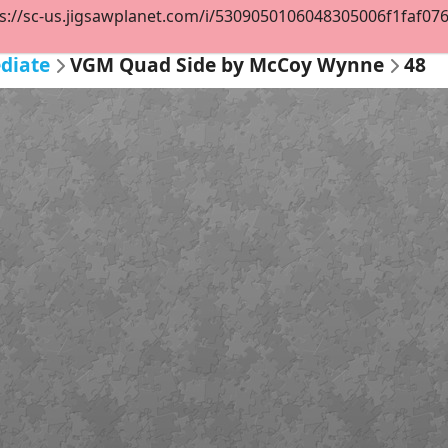
s://sc-us.jigsawplanet.com/i/5309050106048305006f1faf07630
diate
VGM Quad Side by McCoy Wynne
48