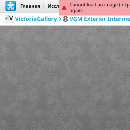
Cannot load an image (http
Главная
Исследовать
Создать
again.
VictoriaGallery
VGM Exterior Interme