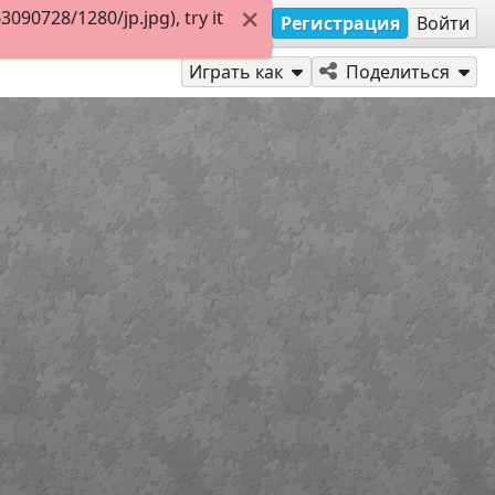
90728/1280/jp.jpg), try it
Регистрация
Войти
Играть как
Поделиться