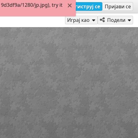
3df9a/1280/jp.jpg), try it
Региструј се
Пријави се
Играј као
Подели