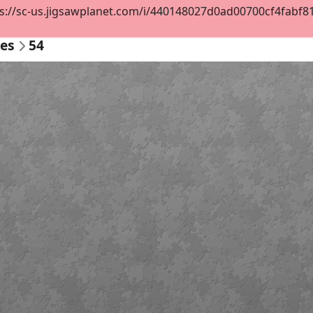
s://sc-us.jigsawplanet.com/i/440148027d0ad00700cf4fabf819d
les
54