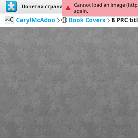
Cannot load an image (http
Почетна страна
Истражи
Креирај
again.
CarylMcAdoo
Book Covers
8 PRC tit