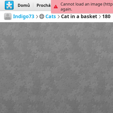
Cannot load an image (http
Domů
Procházet
Vytvořit
again.
Indigo73
Cats
Cat in a basket
180