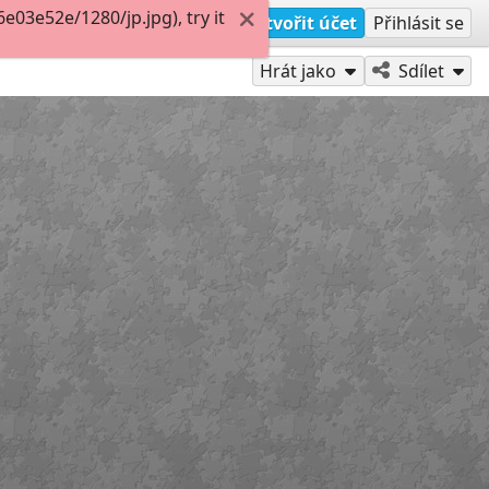
03e52e/1280/jp.jpg), try it
Vytvořit účet
Přihlásit se
Hrát jako
Sdílet