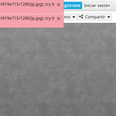
19e715/1280/jp.jpg), try it
Regístrate
Iniciar sesión
Jugar como
Compartir
19e715/1280/jp.jpg), try it