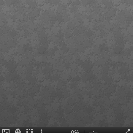
0%
|
--:--