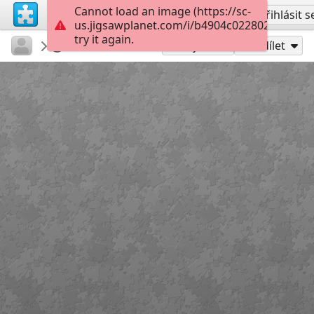
Cannot load an image (https://sc-
Vytvořit účet
Přihlásit s
us.jigsawplanet.com/i/b4904c022802260600bf
try it again.
PatriciaF
BotanyBay
Photos
160
Hrát jako
Sdílet