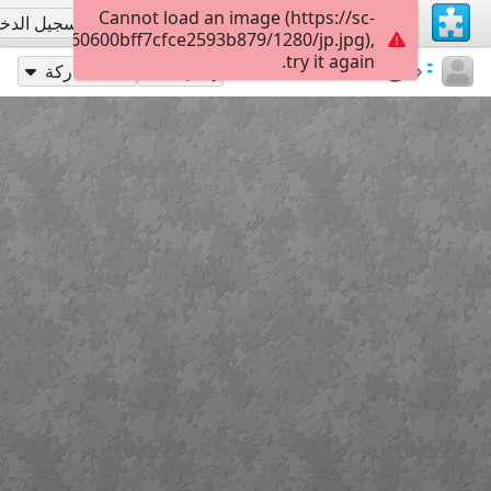
Cannot load an image (https://sc-
تسجيل الاشتراك
تسجيل الدخ
c022802260600bff7cfce2593b879/1280/jp.jpg),
try it again.
160
Photos
BotanyBay
PatriciaF
إلعب بـ
مشاركة