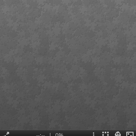
--:--
|
0%