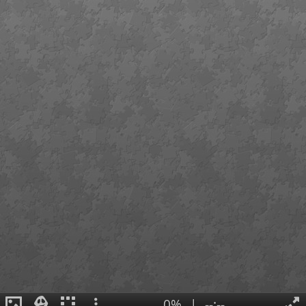
0%
|
--:--