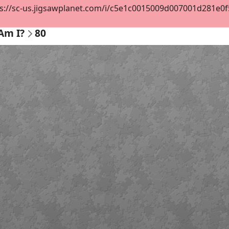
s://sc-us.jigsawplanet.com/i/c5e1c0015009d007001d281e0f55
Am I?
80