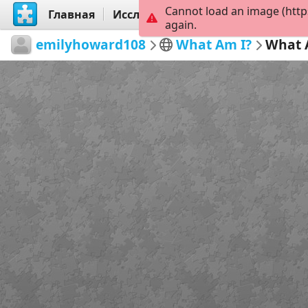
Cannot load an image (http
Главная
Исследовать
Создать
again.
emilyhoward108
What Am I?
What 