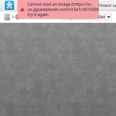
Cannot load an image (https://sc-
Vytvořit účet
Přihlásit s
us.jigsawplanet.com/i/c5e1c0015009d007001
try it again.
emilyhoward108
What Am I?
What Am I?
80
Hrát jako
Sdílet