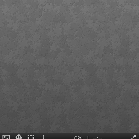
0%
|
--:--