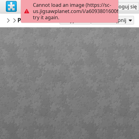
Cannot load an image (https://sc-
Załóż konto
Zaloguj się
us.jigsawplanet.com/i/a6093801600f00040019
try it again.
AmazingGraceJigsaws
Psalm 33:12
January
35
Graj jako
Udostępnij