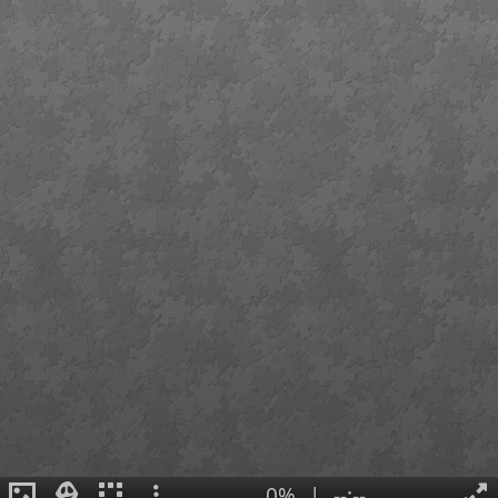
0%
|
--:--