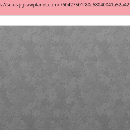
s://sc-us.jigsawplanet.com/i/60427501f80c68040041a52a427e