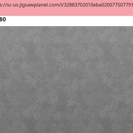
s://sc-us.jigsawplanet.com/i/32883702010eba0200775077915b
80