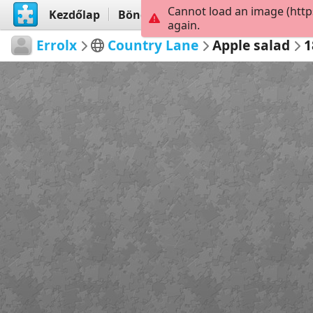
Cannot load an image (http
Kezdőlap
Böngészés
Létrehoz
again.
Errolx
Country Lane
Apple salad
1