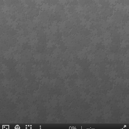
0%
|
--:--