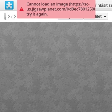
Cannot load an image (https://sc-
Vytvořit účet
Přihlásit s
us.jigsawplanet.com/i/d9ec78012508200300ff
try it again.
KurtP
No teeth used
...
120
Hrát jako
Sdílet