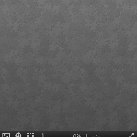
0%
|
--:--