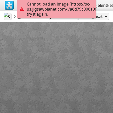
Cannot load an image (https://sc-
Regisztrálás
Bejelentke
us.jigsawplanet.com/i/a6d79c006a0c4006000
try it again.
calaquita
Untitled
Pizza
208
Játszd mint
Megoszt