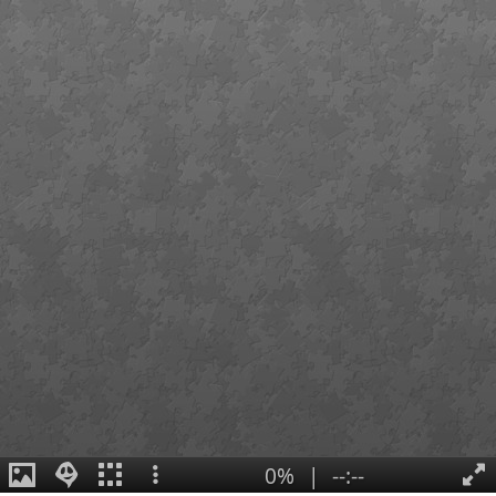
0%
|
--:--