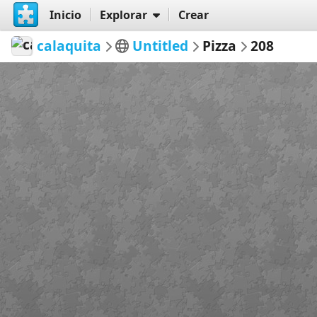
Inicio
Explorar
Crear
calaquita
Untitled
Pizza
208