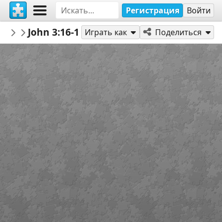
Регистрация
Войти
AmazingGraceJigs
John 3:16-18
Misc Bible Verses
12
Играть как
Поделиться