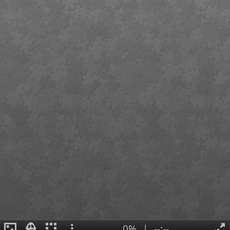
0%
|
--:--