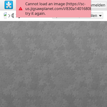
Cannot load an image (https://sc-
Registrieren
Anmelden
us.jigsawplanet.com/i/830a1401680b0004008
try it again.
AmazingGraceJigs
Misc Bible Verses
John 3:16-18
12
Spielen als
Teilen