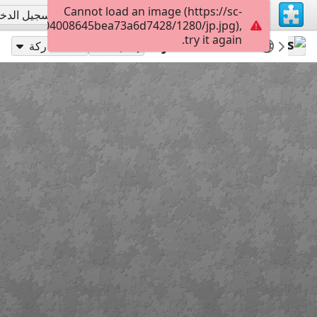
Cannot load an image (https://sc-
تسجيل الاشتراك
تسجيل الدخ
01680b0004008645bea73a6d7428/1280/jp.jpg),
try it again.
12
Misc Bible Verses
AmazingGraceJigs
John 3:16-18
إلعب بـ
مشاركة