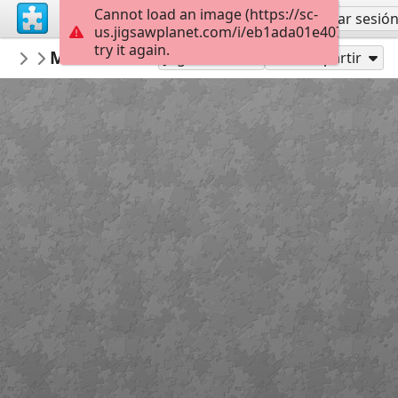
Cannot load an image (https://sc-
Regístrate
Iniciar sesió
us.jigsawplanet.com/i/eb1ada01e40774040090
try it again.
babazoom
Meher Baba 19
Meher Baba
63
Jugar como
Compartir