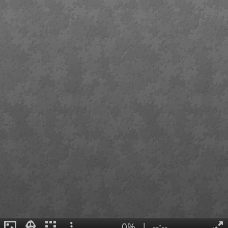
0%
|
--:--