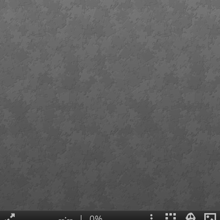
--:--
|
0%