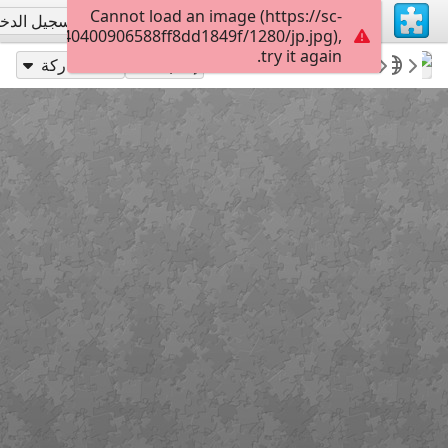
Cannot load an image (https://sc-
تسجيل الاشتراك
تسجيل الدخ
a01e407740400906588ff8dd1849f/1280/jp.jpg),
try it again.
63
Meher Baba 19
Meher Baba
babazoom
إلعب بـ
مشاركة