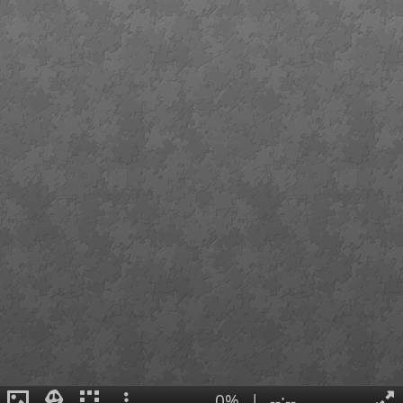
0%
|
--:--