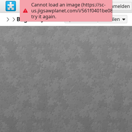
Cannot load an image (https://sc-
Registrieren
Anmelden
us.jigsawplanet.com/i/561f0401be08b60700e
try it again.
Macoman
Bagshot Jan 15 OCAD 9
Maps
289
Spielen als
Teilen