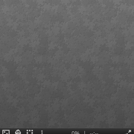
0%
|
--:--