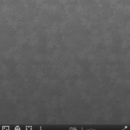
0%
|
--:--