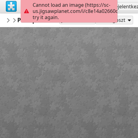
Cannot load an image (https://sc-
Regisztrálás
Bejelentke
us.jigsawplanet.com/i/c8e14a02660cb5030012
try it again.
macayran
Pin up retro
PIN UP RETRO
42
Játszd mint
Megoszt