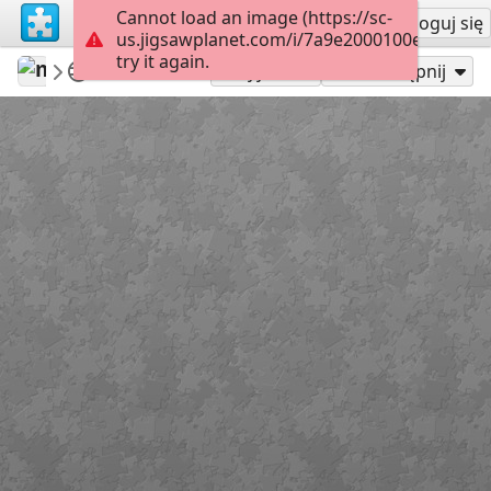
Cannot load an image (https://sc-
Załóż konto
Zaloguj się
us.jigsawplanet.com/i/7a9e2000100eb00400b
try it again.
mysweetlife
Fascinating
Cute 1
12
Graj jako
Udostępnij