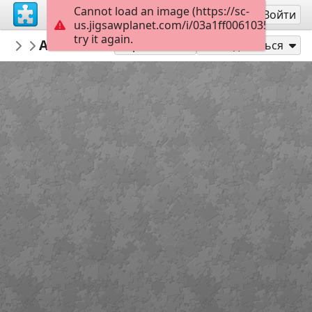
Cannot load an image (https://sc-
Регистрация
Войти
us.jigsawplanet.com/i/03a1ff0061035f03006e
try it again.
aspaioannidou
ΑΓΓΕΛΟΣ
"ΜΕΝΟΥΜΕ ΣΠΙΤΙ...ΜΑΖΙ!!!"
12
Играть как
Поделиться