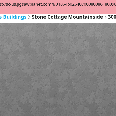
s://sc-us.jigsawplanet.com/i/01064b02640700080086180098e6
s Buildings
Stone Cottage Mountainside
30