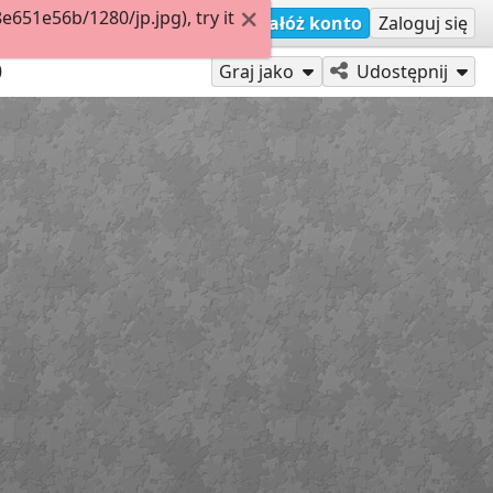
51e56b/1280/jp.jpg), try it
Załóż konto
Zaloguj się
0
Graj jako
Udostępnij