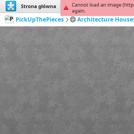
Cannot load an image (http
Strona główna
Przeglądaj
Stwórz
again.
PickUpThePieces
Architecture House