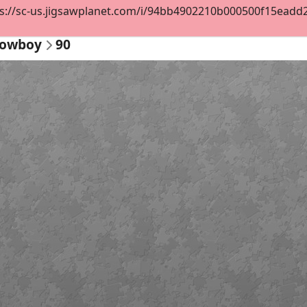
s://sc-us.jigsawplanet.com/i/94bb4902210b000500f15eadd288
Cowboy
90