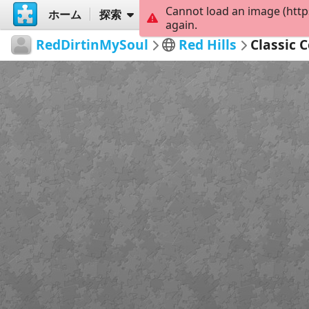
Cannot load an image (http
ホーム
探索
作成
again.
RedDirtinMySoul
Red Hills
Classic 