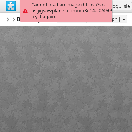
Cannot load an image (https://sc-
Załóż konto
Zaloguj się
us.jigsawplanet.com/i/a3e14a024605000800af
try it again.
macayran
Debannja mountains 5611269
LANDSCAPE
96
Graj jako
Udostępnij