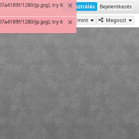
4189f/1280/jp.jpg), try it
Regisztrálás
Bejelentkezés
Játszd mint
Megoszt
4189f/1280/jp.jpg), try it