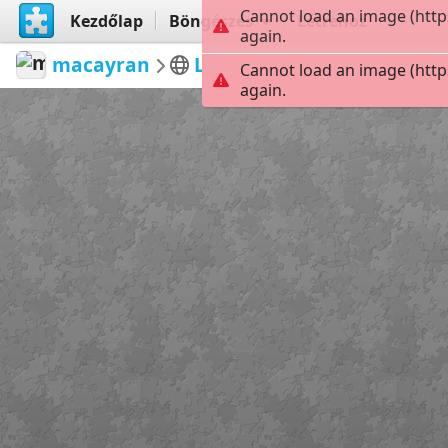
Cannot load an image (http
Kezdőlap
Böngészés
Létrehoz
again.
macayran
LANDSCAPE
Debannja m
Cannot load an image (http
again.