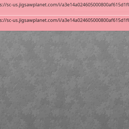
s://sc-us.jigsawplanet.com/i/a3e14a024605000800af615d1f07a
ountains 5611269
96
s://sc-us.jigsawplanet.com/i/a3e14a024605000800af615d1f07a