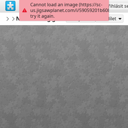
Cannot load an image (https://sc-
Vytvořit účet
Přihlásit s
us.jigsawplanet.com/i/59059201b608780400d
try it again.
KurtP
New loading gate Henry
...
49
Hrát jako
Sdílet