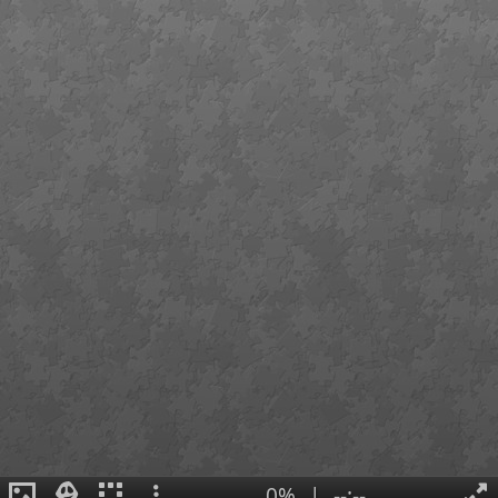
0%
|
--:--