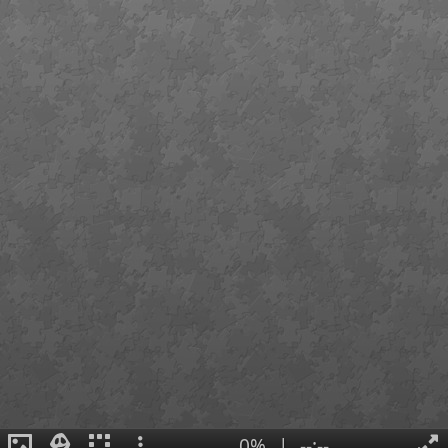
0%
|
--:--