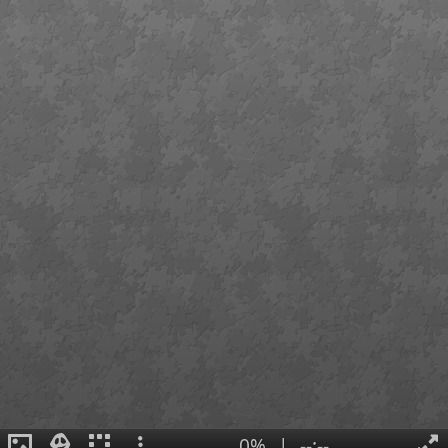
0%
|
--:--