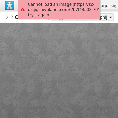
Cannot load an image (https://sc-
Załóż konto
Zaloguj się
us.jigsawplanet.com/i/b7f14a02f70100080022
try it again.
marisolete
Christian hergesell-Andalñucia-España
house
Graj jako
Udostępnij