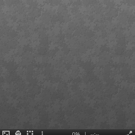
0%
|
--:--