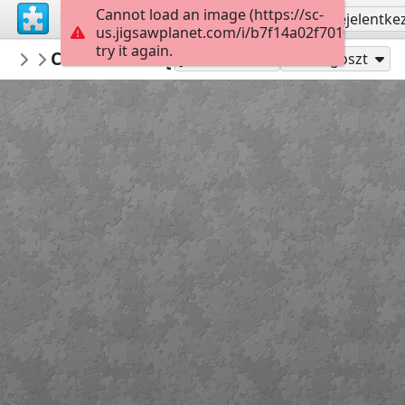
Cannot load an image (https://sc-
Regisztrálás
Bejelentke
us.jigsawplanet.com/i/b7f14a02f70100080022
try it again.
marisolete
Christian hergesell-Andalñucia-España
house
Játszd mint
Megoszt