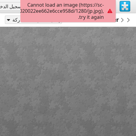
Cannot load an image (https://sc-
تسجيل الاشتراك
تسجيل الدخ
01d60b07020022ee662e6cce958d/1280/jp.jpg),
try it again.
49
Stratification of Colon Cancer
Surgical Technologies
surgicalmic
إلعب بـ
مشاركة