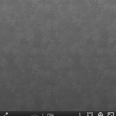
--:--
|
0%