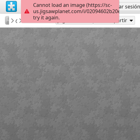
Cannot load an image (https://sc-
Regístrate
Iniciar sesió
us.jigsawplanet.com/i/02094602b20e4b03001
try it again.
KurtP
Pacifica
...
154
Jugar como
Compartir