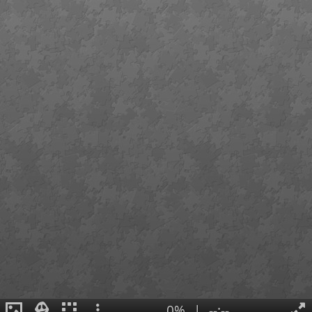
0%
|
--:--