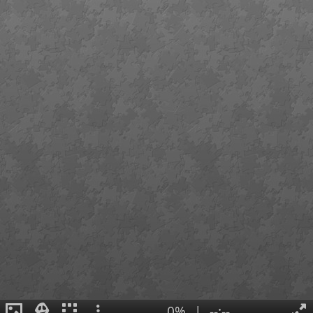
0%
|
--:--