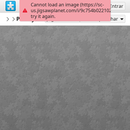
Cannot load an image (https://sc-
Inscreva-se
Entrar
us.jigsawplanet.com/i/9c754b022102000800f
try it again.
lapizuli
Paraty -Rio de Janeiro
casas-calles-fachadas
130
Jogar como
Compartilhar