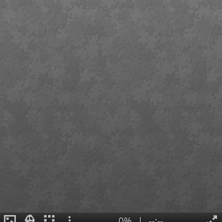
0%
|
--:--