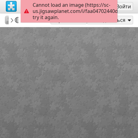
Cannot load an image (https://sc-
Регистрация
Войти
us.jigsawplanet.com/i/faa04702440d890100b3
try it again.
PatriciaF
BotanyBay
Anzac
165
Играть как
Поделиться